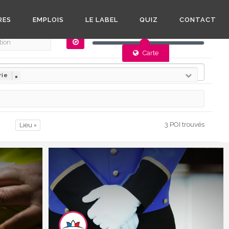
RES
EMPLOIS
LE LABEL
QUIZ
CONTACT
50 km
Carte
Liste
rie
×
3 POI trouvés
Lieu ×