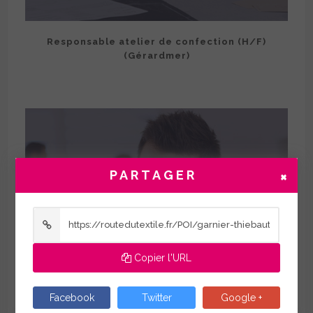
Responsable atelier de confection (H/F)
(Gérardmer)
×
PARTAGER
No
Message
Copier l'URL
Facebook
Twitter
Google +