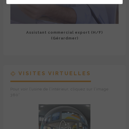
Assistant commercial export (H/F)
(Gérardmer)
VISITES VIRTUELLES
Pour voir l’usine de l’intérieur, cliquez sur l’image
360°