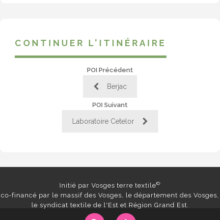
CONTINUER L'ITINÉRAIRE
POI Précédent
Berjac
POI Suivant
Laboratoire Cetelor
©
Initié par Vosges terre textile
co-financé par le massif des Vosges, le département des Vosges,
le syndicat textile de l'Est et Région Grand Est.